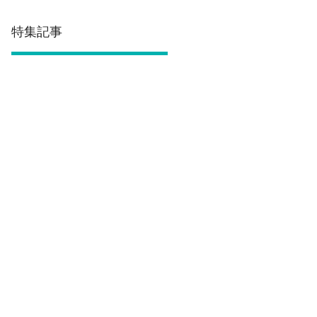
特集記事
庄
経
全