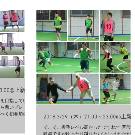
13:00@上新庄
のを目指している
から悪いプレーだ
るべく初参加の方
2018.3/29（木）21:00～23:00@上新
記録として書いて
少し花粉の影響か
そこそこ希望レベル高かったですね^^ 普段"
い春らしい気候で
験者ですがゆったり蹴りたい"というかたが