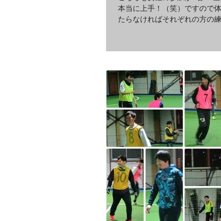
本当に上手！（笑）ですので
たらなければそれぞれの方の
全然ボールはとってください
した（笑） 敏捷性ナンバーワ
案の定上手いねーと周りから
た^^経験者の男性も...