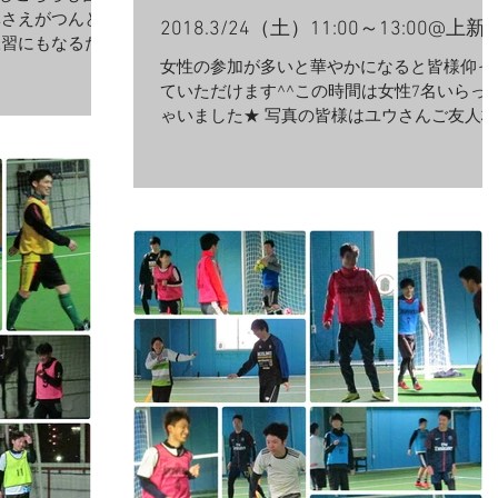
体さえがつんと当
2018.3/24（土）11:00～13:00@上新
練習にもなるため
女性の参加が多いと華やかになると皆様仰っ
とアナウンスしま
ていただけます^^この時間は女性7名いらっ
ンはすずさん！
ゃいました★ 写真の皆様はユウさんご友人枠
声が漏れていまし
として来てくださり、皆様本当によく走り切
り替え、見ている男性陣も上手だなと呟いて
いるほどでした(^^)...