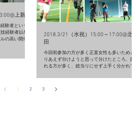
23:00@上新庄
技経験者という豪
競技経験者以外
2018.3/21（水祝）15:00～17:00@北
ベルの高い開催と
田
だと、初めてこ
の方だとラオウと
今回初参加の方が多く正直女性も多いためと
バトルしているよ
りあえず分けようと思って分けたところ、蹴
れる方が多く、総当りにせず上手く分かれて
良かった開催でした^^ 本日もセンスあるタ
チでプレッシャーを受けても見事に回避され
ていたりんさん^^...
1
2
3