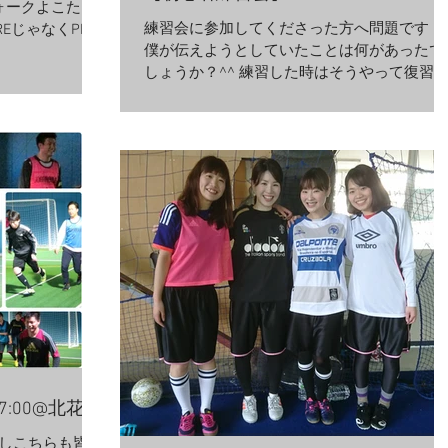
ォークよこた"っ
練習会に参加してくださった方へ問題です！
EじゃなくPIER
僕が伝えようとしていたことは何があったで
を歩くって意味？
しょうか？^^ 練習した時はそうやって復習
駄な知識が増えた
するとより身につくと思います★フィジカル
3名♪...
トレーニングなどをすることで体のキレなど
は向上すると思いますが、それ以外の部分は
頭を使うことで上達します^^...
17:00@北花田
但しこちらも皆様