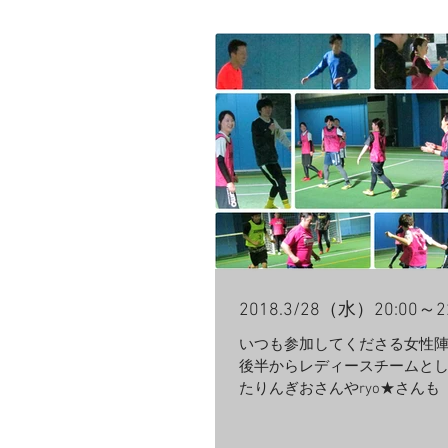
運動すると気持ち良...
2018.3/28（水）20:00～
いつも参加してくださる女性
後半からレディースチームと
たりんぎおさんやryo★さんも
日本代表より組織的な守備や
おられました^^ なにより無意