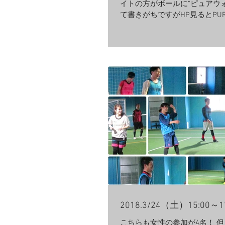
イトの方がボールに"ピュアウ
て書きがちですがHP見るとPUR
WALKつまり桟橋とか波止場
のようです。どうですか？無
気分は！^^ こちらも女性の参加は
2018.3/24（土）15:00～
こちらも女性の参加が4名！ 