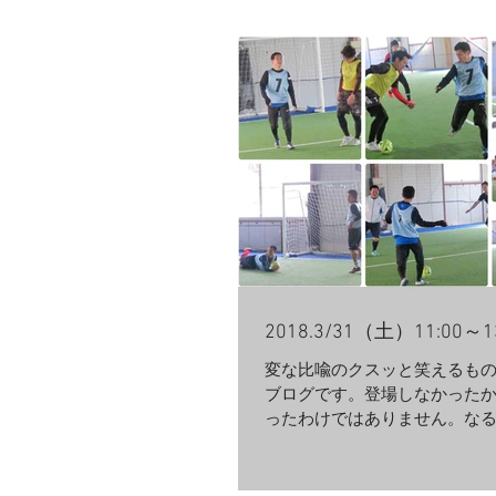
2018.3/31（土）11:00～
変な比喩のクスッと笑えるも
ブログです。登場しなかった
ったわけではありません。な
を中心に珍プレー好プレーの
おります^^ 年度末！ 日中は
鼻がむずむずしますが、暖か