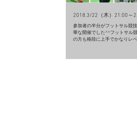
2018.3/22（木）21:00～
参加者の半分がフットサル競
華な開催でした^^フットサル
の方も格段に上手でかなりレ
なりました^^ そういった開催
ちらのブログを読んだ初心者
サウザーが上半身半裸でガチ
うな絵を思い浮かべ(...