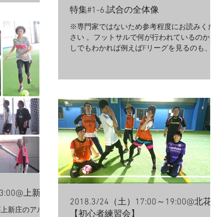
んさんがドリブル
特集#1-6.試合の全体像
※専門家ではないため参考程度にお読みくだ
さい 。フットサルで何が行われているのか少
しでもわかれば例えばFリーグを見るのも、
段個サルなどでプレーする時も意識すること
が増えて楽しくなると思います(><) 前回赤2
止まらず一歩ずつプレッシャーをかけていこ
うと書きました。そして...
13:00@上新庄
2018.3/24（土）17:00～19:00@北花
が上新庄のアルバ
【初心者練習会】