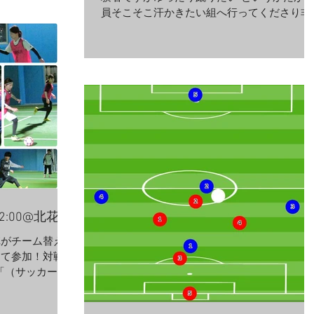
員そこそこ汗かきたい組へ行ってくださり非
常にハイレベルになりました☆ そんな猛獣の
中に入ってくださったのが菜月さん（女
性）！特にターンが上手く、ボールを持ちな
がらトリプルアクセルを決めて...
22:00@北花田
陣がチーム替えの
して参加！対戦し
「（サッカー）
った！」と驚いて
識なのかもしれ