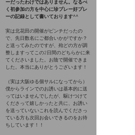
ーだったわけではありません。なるべ
く初参加の方を中心に珍プレー好プレ
ーの記録として書いております^^
実は北花田の開催がピンチだったの
で、先日数名にご都合いかがですか？
と送ってみたのですが、殆どの方が調
整しますってこの2日間のどちらかに来
てくださいました。お陰で開催できま
した。本当にありがとうございます！
（実は大阪ゆる個サルになってから）
僕からラインでのお誘いは基本的に送
ってはいませんでしたが、駆けつけて
くださって嬉しかったと共に、お誘い
を送っていないこれを読んでくださっ
ている方も次回お会いできるのをお待
ちしています！！