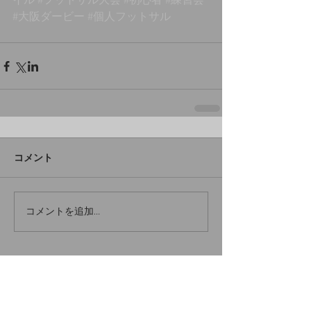
イル
#フットサル大会
#初心者
#練習会
#大阪ダービー
#個人フットサル
コメント
コメントを追加…