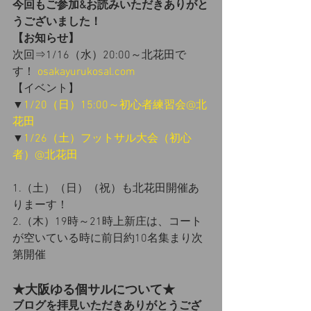
今回もご参加&お読みいただきありがと
うございました！
【お知らせ】
次回⇒1/16（水）20:00～北花田で
す！ 
osakayurukosal.com
【イベント】
▼
1/20（日）15:00～初心者練習会@北
花田
▼
1/26（土）フットサル大会（初心
者）@北花田
1.（土）（日）（祝）も北花田開催あ
りまーす！
2.（木）19時～21時上新庄は、コート
が空いている時に前日約10名集まり次
第開催
★大阪ゆる個サルについて★
ブログを拝見いただきありがとうござ