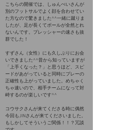
こちらの開催では、しゅんぺいさんが
別のフットサルでよく顔を合わせてい
た方なので驚きました^^一緒に蹴りま
したが、足が長くてボールが全然とれ
ないんです。プレッシャーの速さも抜
群でした！
すずさん（女性）にも久しぶりにお会
いできました^^昔から知っていますが
「上手くなった？」と思うほど、スピ
ードがあがっていると同時にプレーの
正確性も上がっていました。めちゃく
ちゃ速いので、相手チームになって対
峙するのが楽しいです^^
コウサクさんが来てくださる時に偶然
今回もJINさんが来てくださいました。
もしかしてそういうご関係！！？冗談