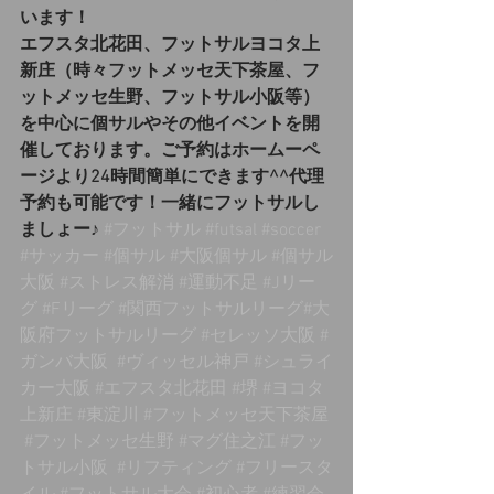
います！
エフスタ北花田、フットサルヨコタ上
新庄（時々フットメッセ天下茶屋、フ
ットメッセ生野、フットサル小阪等）
を中心に個サルやその他イベントを開
催しております。ご予約はホームーペ
ージより24時間簡単にできます^^代理
予約も可能です！一緒にフットサルし
ましょー♪
#フットサル
#futsal
#soccer
#サッカー
#個サル
#大阪個サル
#個サル
大阪
#ストレス解消
#運動不足
#Jリー
グ
#Fリーグ
#関西フットサルリーグ
#大
阪府フットサルリーグ 
#セレッソ大阪
#
ガンバ大阪
#ヴィッセル神戸
#シュライ
カー大阪
#エフスタ北花田
#堺
#ヨコタ
上新庄
#東淀川
#フットメッセ天下茶屋
#フットメッセ生野
#マグ住之江
#フッ
トサル小阪
#リフティング
#フリースタ