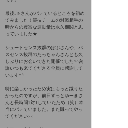
です。
最後JINさんがバテているところを初め
てみました！競技チームの対戦相手の
時からの豊富な運動量は永久機関と思
っていました★
シュートセンス抜群のぼぶさんや、パ
スセンス抜群のたっちゃんさんとも久
しぶりにお会いできた開催でした^^勿
論いつも来てくださる全員に感謝して
います^^
特に楽しかったため実はもっと蹴りた
かったのですが、前日ずっとゆーきさ
んと長時間1対1していたため（笑）本
当にバテていました。また蹴ってやっ
てください><