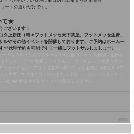
は、コートが空いている時に前日約10名集まり次第開催
現状コートの違いだけです。
いて★
うございます！
コタ上新庄（時々フットメッセ天下茶屋、フットメッセ生野、
サルやその他イベントを開催しております。ご予約はホームー
す^^代理予約も可能です！一緒にフットサルしましょー♪
#フ
カー
#個サル
#大阪個サル
#個サル大阪
#ストレス解消
#運動不
ットサルリーグ
#大阪府フットサルリーグ 
#セレッソ大阪
#ガン
ライカー大阪
#エフスタ北花田
#堺
#ヨコタ上新庄
#東淀川
#フ
メッセ生野
#マグ住之江
#フットサル小阪
#リフティング
#フリ
初心者
#練習会
#大阪ダービー
#個人フットサル