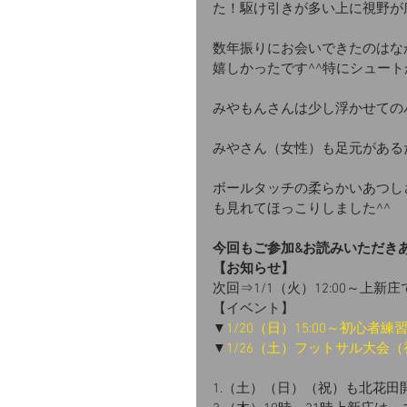
た！駆け引きが多い上に視野が
数年振りにお会いできたのはな
嬉しかったです^^特にシュー
みやもんさんは少し浮かせての
みやさん（女性）も足元がある
ボールタッチの柔らかいあつし
も見れてほっこりしました^^
今回もご参加&お読みいただき
【お知らせ】
次回⇒1/1（火）12:00～上新庄
【イベント】
▼
1/20（日）15:00～初心者
▼
1/26（土）フットサル大会
1.（土）（日）（祝）も北花田