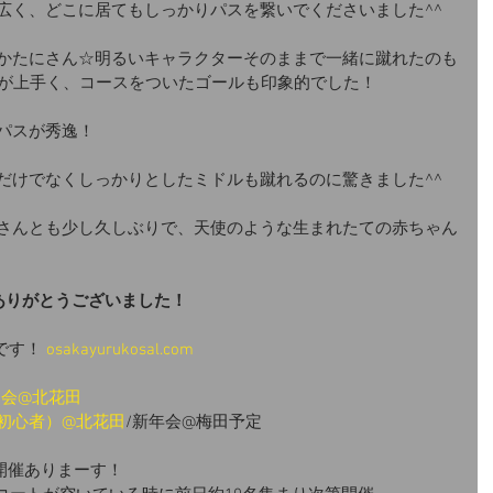
広く、どこに居てもしっかりパスを繋いでくださいました^^
かたにさん☆明るいキャラクターそのままで一緒に蹴れたのも
トが上手く、コースをついたゴールも印象的でした！
パスが秀逸！
だけでなくしっかりとしたミドルも蹴れるのに驚きました^^
さんとも少し久しぶりで、天使のような生まれたての赤ちゃん
ありがとうございました！
です！ 
osakayurukosal.com
練習会@北花田
（初心者）@北花田
/新年会@梅田予定
開催ありまーす！