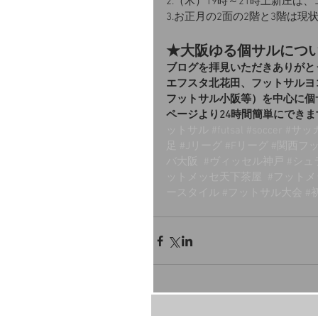
2.（木）19時～21時上新庄
3.お正月の2面の2階と3階は
★大阪ゆる個サルにつ
ブログを拝見いただきありがと
エフスタ北花田、フットサルヨ
フットサル小阪等）を中心に個
ページより24時間簡単にできま
ットサル
#futsal
#soccer
#サッ
足
#Jリーグ
#Fリーグ
#関西フ
バ大阪
#ヴィッセル神戸
#シュ
ットメッセ天下茶屋
#フット
ースタイル
#フットサル大会
#