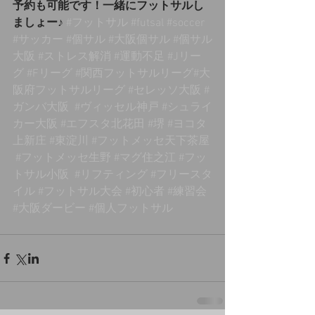
予約も可能です！一緒にフットサルし
ましょー♪
#フットサル
#futsal
#soccer
#サッカー
#個サル
#大阪個サル
#個サル
大阪
#ストレス解消
#運動不足
#Jリー
グ
#Fリーグ
#関西フットサルリーグ
#大
阪府フットサルリーグ 
#セレッソ大阪
#
ガンバ大阪
#ヴィッセル神戸
#シュライ
カー大阪
#エフスタ北花田
#堺
#ヨコタ
上新庄
#東淀川
#フットメッセ天下茶屋
#フットメッセ生野
#マグ住之江
#フッ
トサル小阪
#リフティング
#フリースタ
イル
#フットサル大会
#初心者
#練習会
#大阪ダービー
#個人フットサル