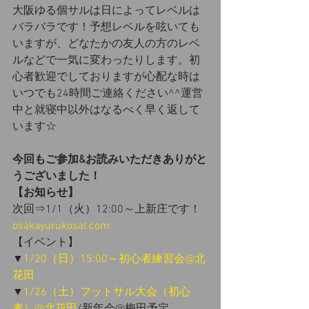
大阪ゆる個サルは日によってレベルは
バラバラです！予想レベルを呟いても
いますが、どなたかの友人の方のレベ
ルなどで一気に変わったりします。初
心者歓迎でしておりますが心配な時は
いつでも24時間ご連絡ください^^運営
中と就寝中以外はなるべく早く返して
います☆
今回もご参加&お読みいただきありがと
うございました！
【お知らせ】
次回⇒1/1（火）12:00～上新庄です！ 
osakayurukosal.com
【イベント】
▼
1/20（日）15:00～初心者練習会@北
花田
▼
1/26（土）フットサル大会（初心