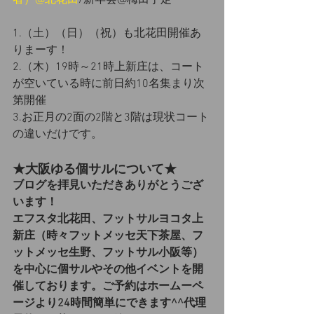
者）@北花田
/新年会@梅田予定
1.（土）（日）（祝）も北花田開催あ
りまーす！
2.（木）19時～21時上新庄は、コート
が空いている時に前日約10名集まり次
第開催
3.お正月の2面の2階と3階は現状コート
の違いだけです。
★大阪ゆる個サルについて★
ブログを拝見いただきありがとうござ
います！
エフスタ北花田、フットサルヨコタ上
新庄（時々フットメッセ天下茶屋、フ
ットメッセ生野、フットサル小阪等）
を中心に個サルやその他イベントを開
催しております。ご予約はホームーペ
ージより24時間簡単にできます^^代理