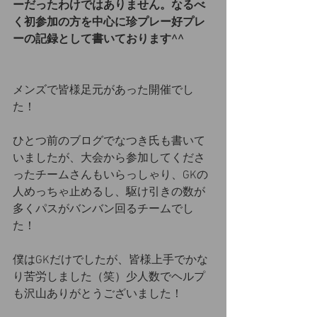
ーだったわけではありません。なるべ
く初参加の方を中心に珍プレー好プレ
ーの記録として書いております^^
メンズで皆様足元があった開催でし
た！
ひとつ前のブログでなつき氏も書いて
いましたが、大会から参加してくださ
ったチームさんもいらっしゃり、GKの
人めっちゃ止めるし、駆け引きの数が
多くパスがバンバン回るチームでし
た！
僕はGKだけでしたが、皆様上手でかな
り苦労しました（笑）少人数でヘルプ
も沢山ありがとうございました！