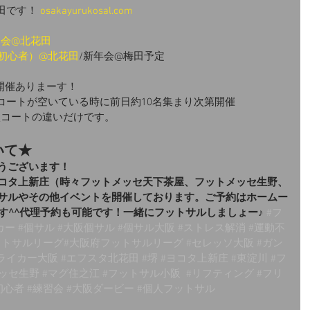
花田です！ 
osakayurukosal.com
練習会@北花田
（初心者）@北花田
/新年会@梅田予定
開催ありまーす！
は、コートが空いている時に前日約10名集まり次第開催
現状コートの違いだけです。
いて★
うございます！
コタ上新庄（時々フットメッセ天下茶屋、フットメッセ生野、
サルやその他イベントを開催しております。ご予約はホームー
す^^代理予約も可能です！一緒にフットサルしましょー♪
#フ
カー
#個サル
#大阪個サル
#個サル大阪
#ストレス解消
#運動不
ットサルリーグ
#大阪府フットサルリーグ 
#セレッソ大阪
#ガン
ライカー大阪
#エフスタ北花田
#堺
#ヨコタ上新庄
#東淀川
#フ
メッセ生野
#マグ住之江
#フットサル小阪
#リフティング
#フリ
初心者
#練習会
#大阪ダービー
#個人フットサル