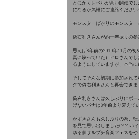
とにかくレベルが高い開催でした
になるか気軽にご連絡ください
モンスターばかりのモンスター
偽右利きさんが約一年振りの参
思えば8年前の2010年11月
真に映っていた）ヒロさんでし
るようにしていますが、本当に
そしてそんな初期に参加されて
グで偽右利きさんと再会できま
偽右利きさんは久しぶりにボー
げないパナは8年前より衰えて
かずきさんも久しぶりの為、転
を見て思い出しました(*^^*)ハ
ゆる個サルプチ音楽フェスをや