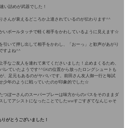
ーと速い詰めが武器でした！
りさんが衰えるどころか上達されているのが伝わります^^
かいボールタッチで軽く相手をかわしているように見えます☆
を引いて押し出して相手をかわし、「おーっ」と歓声があがり
ですよね^^
上手なご友人を連れて来てくださいました！止めまくるため、
バレていたようです^^GKの位置から放ったロングシュートも
たが、足元もあるのがヤバいです。前田さん友人御一行と毎試
せ少年のように戦っていたのが印象的でした☆
たつぼーさんのスーパープレーは味方からのパスをそのままダ
スしてアシストになったことでしたwwすごすぎてなんじゃそ
ありがとうございました！