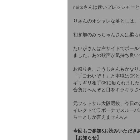
naitoさんは速いプレッシャ
りさんのオシャレな落としは、
初参加のみっちゃんさんは柔ら
たいがさんは左サイドでボール
ました。あの歓声が気持ち良い
お祭り男、こうじさんもかなり
「手ごわいぞ！」と本職はGKと
ギリギリ相手GKに触られまし
合負けへんぞと目をキラキラさ
元フットサル大阪選抜、今日の
イレクトでラボーナでスルーパ
らーとしか言えませんww
今回もご参加&お読みいただき
【お知らせ】