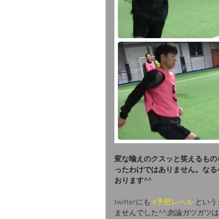
変な喩えのクスッと笑えるもの
ったわけではありません。なる
おります^^
twitterにも 
#予想レベル
 とい
ませんでした^^;勿論ガツガ