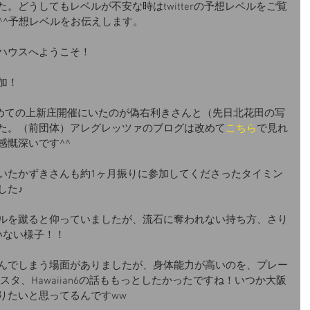
。どうしてもレベルが不安な時はtwitterの予想レベルをご覧
^^予想レベルをお伝えします。
ハウスへようこそ！
加！
の初めての上新庄開催にいたのが偽右利きさんと（先日北花田の写
た。（前団体）アレグレッツァのブログは改めて
こちら
で見れ
感慨深いです^^
いたかずきさんも約1ヶ月振りに参加してくださったタイミン
した♪
ルを蹴ると仰っていましたが、流石に奪われない持ち方、さり
いない様子！！
んでしまう場面がありましたが、身体能力が高いのを、プレー
イスタ、Hawaiian6の話ももっとしたかったですね！いつか大阪
りたいと思ってるんですww