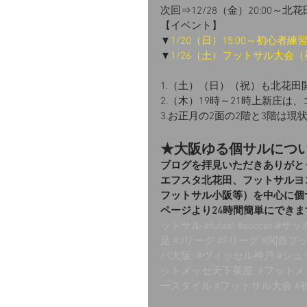
次回⇒12/28（金）20:00～北
【イベント】
▼
1/20（日）15:00～初心者
▼
1/26（土）フットサル大会
1.（土）（日）（祝）も北花田
2.（木）19時～21時上新庄
3.お正月の2面の2階と3階は
★大阪ゆる個サルにつ
ブログを拝見いただきありがと
エフスタ北花田、フットサルヨ
フットサル小阪等）を中心に個
ページより24時間簡単にできま
ットサル
#futsal
#soccer
#サッ
足
#Jリーグ
#Fリーグ
#関西フ
バ大阪
#ヴィッセル神戸
#シュ
ットメッセ天下茶屋
#フット
ースタイル
#フットサル大会
#