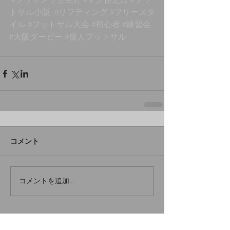
#フットメッセ生野
#マグ住之江
#フッ
トサル小阪
#リフティング
#フリースタ
イル
#フットサル大会
#初心者
#練習会
#大阪ダービー
#個人フットサル
コメント
コメントを追加…