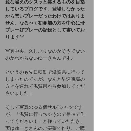
変な喩えのクスッと笑えるものを目指
しているブログです。登場しなかった
から悪いプレーだったわけではありま
せん。なるべく初参加の方を中心に珍
プレー好プレーの記録として書いてお
ります^^
写真中央、久しぶりなのかそうでない
のかわからないゆーきさんです♪
というのも先日転勤で滋賀県に行って
しまったのですが、なんと早速職場の
方々を連れて滋賀県から参加してくだ
さいました！
そして写真のゆる個サルTシャツです
が、「滋賀に行っちゃうので長袖で作
ってください！」と仰っていただき、
実はゆーきさんのご要望で作り、ご購