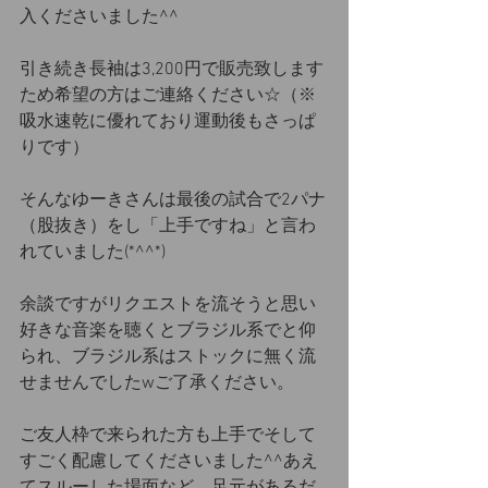
入くださいました^^
引き続き長袖は3,200円で販売致します
ため希望の方はご連絡ください☆（※
吸水速乾に優れており運動後もさっぱ
りです）
そんなゆーきさんは最後の試合で2パナ
（股抜き）をし「上手ですね」と言わ
れていました(*^^*)
余談ですがリクエストを流そうと思い
好きな音楽を聴くとブラジル系でと仰
られ、ブラジル系はストックに無く流
せませんでしたwご了承ください。
ご友人枠で来られた方も上手でそして
すごく配慮してくださいました^^あえ