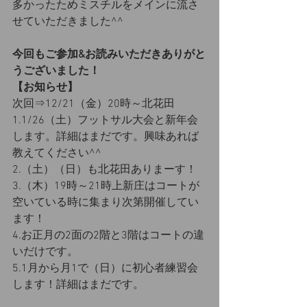
多かったためミスチルをメインに流さ
せていただきました^^
今回もご参加&お読みいただきありがと
うございました！
【お知らせ】
次回⇒12/21（金）20時～北花田
1.1/26（土）フットサル大会と新年会
します。詳細はまだです。興味あれば
教えてください^^
2.（土）（日）も北花田ありまーす！
3.（木）19時～21時上新庄はコートが
空いている時に集まり次第開催してい
ます！
4.お正月の2面の2階と3階はコートの違
いだけです。
5.1月から月1で（日）に初心者練習会
します！詳細はまだです。