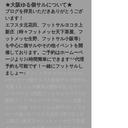
★大阪ゆる個サルについて★
ブログを拝見いただきありがとうござ
います！
エフスタ北花田、フットサルヨコタ上
新庄（時々フットメッセ天下茶屋、フ
ットメッセ生野、フットサル小阪等）
を中心に個サルやその他イベントを開
催しております。ご予約はホームーペ
ージより24時間簡単にできます^^代理
予約も可能です！一緒にフットサルし
ましょー♪
#フットサル
#futsal
#soccer
#サッカー
#個サル
#大阪個サル
#個サル
大阪
#ストレス解消
#運動不足
#Jリー
グ
#Fリーグ
#関西フットサルリーグ
#大
阪府フットサルリーグ 
#セレッソ大阪
#
ガンバ大阪
#ヴィッセル神戸
#シュライ
カー大阪
#エフスタ北花田
#堺
#ヨコタ
上新庄
#東淀川
#フットメッセ天下茶屋