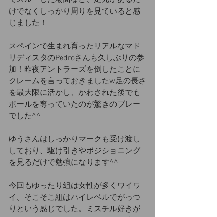
てスルーした場面など、足元があるだ
けでなくしっかり周りを見ていると感
じました！
スペインで生まれ育ったリアルなマド
リディスタのPedroさんも久しぶりの参
加！昨夜アントラーズを倒したことに
クレームを言っておきましたw足の長さ
を最大限に活かし、かわされた後でも
ボールを奪っていたのが驚きのプレー
でした^^
ゆうさんはしっかりマークも受け渡し
しており、駆け引きやポジショニング
を見るだけで勉強になります^^
今回もゆったり組は女性が多くワイワ
イ、そこそこ組はハイレベルでがっつ
りという感じでした。ミスチル好きが