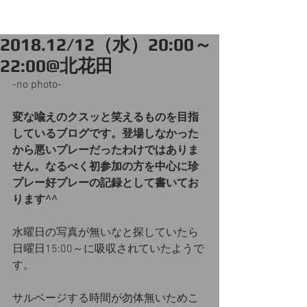
2018.12/12（水）20:00～
22:00@北花田
-no photo-
変な喩えのクスッと笑えるものを目指
しているブログです。登場しなかった
から悪いプレーだったわけではありま
せん。なるべく初参加の方を中心に珍
プレー好プレーの記録として書いてお
ります^^
水曜日の写真が無いなと探していたら
日曜日15:00～に吸収されていたようで
す。
サルベージする時間が勿体無いためこ