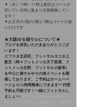
▼（木）19時～21時上新庄はコートが
空いている時に集まり次第開催してい
ます！
▼お正月の2面の2階と3階はコートの違
いだけです。
★大阪ゆる個サルについて★
ブログを拝見いただきありがとうござ
います！
エフスタ北花田、フットサルヨコタ上
新庄（時々フットメッセ天下茶屋、フ
ットメッセ生野、フットサル小阪等）
を中心に個サルやその他イベントを開
催しております。ご予約はホームーペ
ージより24時間簡単にできます^^代理
予約も可能です！一緒にフットサルし
ましょー♪
#フットサル
#futsal
#soccer
#サッカー
#個サル
#大阪個サル
#個サル