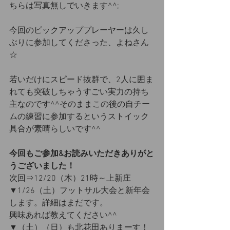
ちらは写真無しでいきます^^;
今回のピックアッププレーヤーは久し
ぶりに参加してくださった、よねさん
☆
若いだけにスピード抜群で、2人に囲ま
れても突破しちゃうすごい実力の持ち
主なのです^^そのままこの後の自チー
ムの練習に参加するというストイック
具合が素晴らしいです^^
今回もご参加&お読みいただきありがと
うございました！
次回⇒12/20（木）21時～上新庄
▼1/26（土）フットサル大会と新年会
します。詳細はまだです。
興味あれば教えてください^^
▼（土）（日）も北花田ありまーす！