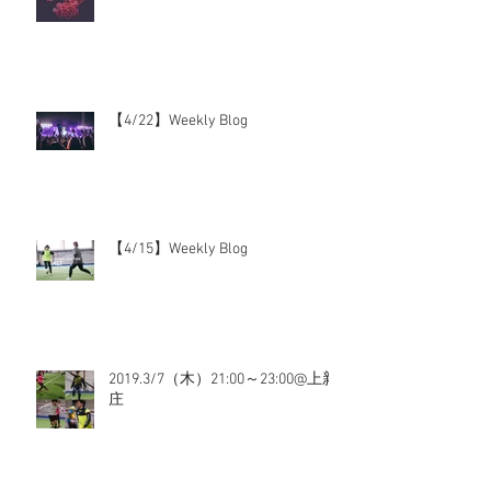
【4/22】Weekly Blog
【4/15】Weekly Blog
2019.3/7（木）21:00～23:00@上新
庄