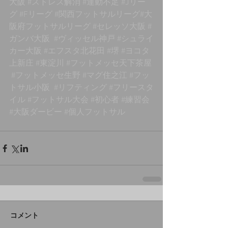
大阪
#ストレス解消
#運動不足
#Jリー
グ
#Fリーグ
#関西フットサルリーグ
#大
阪府フットサルリーグ 
#セレッソ大阪
#
ガンバ大阪
#ヴィッセル神戸
#シュライ
カー大阪
#エフスタ北花田
#堺
#ヨコタ
上新庄
#東淀川
#フットメッセ天下茶屋
#フットメッセ生野
#マグ住之江
#フッ
トサル小阪
#リフティング
#フリースタ
イル
#フットサル大会
#初心者
#練習会
#大阪ダービー
#個人フットサル
コメント