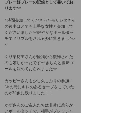
プレー好プレーの記録として書いてお
ります^^
4時間参加してくださったモリシタさん
の後半はとても上手な女性と参加して
くださいました^^軽やかなボールタッ
チでドリブルをされる姿に驚きました>
<
くり栗坊主さんが怪我から復帰された
のも嬉しかったです^^きちんと復帰ゴ
ールを決めておられました☆
カッピーさんも少し久しぶりの参加！
GKの時にキレのあるセーブをしていた
のが印象に残りました！！
かずさんのご友人たちは非常に柔らか
いボールタッチで、相手がプレッシャ