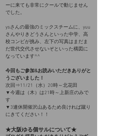
ーに来ても非常にクールで動じません
でした。
ysさんの最強のミックスチームに、yuu
さんやりきどうさんといった中学、高
校コンビが挑み、左下の写真はまだま
だ世代交代させないぞといった構図に
なっています^^
今回もご参加&お読みいただきありがと
うございました！
次回⇒11/21（水）20時～北花田
▼今週は（木）は21時～上新庄のみで
す
▼3連休開催沢山あるため良ければ蹴り
にきてください！！
★大阪ゆる個サルについて★