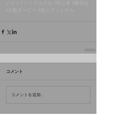
イル
#フットサル大会
#初心者
#練習会
#大阪ダービー
#個人フットサル
コメント
コメントを追加…