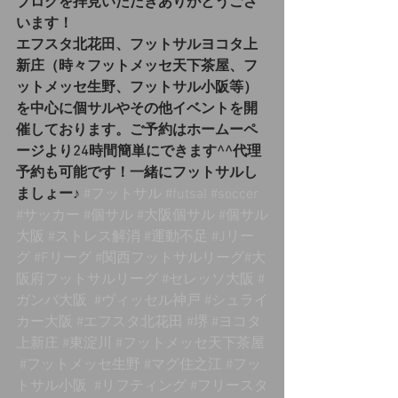
ブログを拝見いただきありがとうござ
います！
エフスタ北花田、フットサルヨコタ上
新庄（時々フットメッセ天下茶屋、フ
ットメッセ生野、フットサル小阪等）
を中心に個サルやその他イベントを開
催しております。ご予約はホームーペ
ージより24時間簡単にできます^^代理
予約も可能です！一緒にフットサルし
ましょー♪
#フットサル
#futsal
#soccer
#サッカー
#個サル
#大阪個サル
#個サル
大阪
#ストレス解消
#運動不足
#Jリー
グ
#Fリーグ
#関西フットサルリーグ
#大
阪府フットサルリーグ 
#セレッソ大阪
#
ガンバ大阪
#ヴィッセル神戸
#シュライ
カー大阪
#エフスタ北花田
#堺
#ヨコタ
上新庄
#東淀川
#フットメッセ天下茶屋
#フットメッセ生野
#マグ住之江
#フッ
トサル小阪
#リフティング
#フリースタ