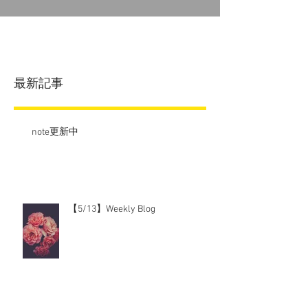
最新記事
note更新中
【5/13】Weekly Blog