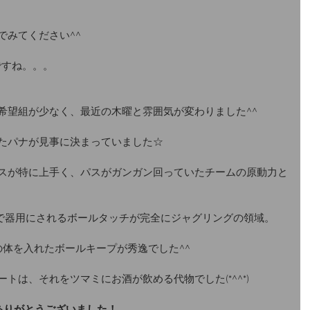
でみてください^^
ですね。。。
希望組が少なく、最近の木曜と雰囲気が変わりました^^
たパナが見事に決まっていました☆
スが特に上手く、パスがガンガン回っていたチームの原動力と
両足で器用にされるボールタッチが完全にジャグリングの領域。
さんの体を入れたボールキープが秀逸でした^^
トは、それをツマミにお酒が飲める代物でした(*^^*)