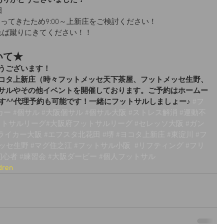
ありがとうございました！
田
まってきたため9:00～上新庄をご検討ください！
れば蹴りにきてください！！
いて★
うございます！
コタ上新庄（時々フットメッセ天下茶屋、フットメッセ生野、
サルやその他イベントを開催しております。ご予約はホームー
す^^代理予約も可能です！一緒にフットサルしましょー♪
#フ
カー
#個サル
#大阪個サル
#個サル大阪
#ストレス解消
#運動不
ットサルリーグ
#大阪府フットサルリーグ 
#セレッソ大阪
#ガン
ライカー大阪
#エフスタ北花田
#堺
#ヨコタ上新庄
#東淀川
#フ
メッセ生野
#マグ住之江
#フットサル小阪
#リフティング
#フリ
初心者
#練習会
#大阪ダービー
#個人フットサル
dren