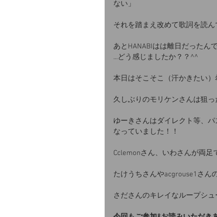
ない」
それを踏まえ改めて歌詞を読ん
あとHANABIはは離日だったん
...どう感じましたか？？^^
本日はそこそこ（汗かきたい）
久しぶりのモリケンさんは狙っ
ゆーきさんはダイレクト等、パ
なっていました！！
Cclemonさん、いわさんが
たけうちさんやacgrouse1
さださんのキレイなループシュー