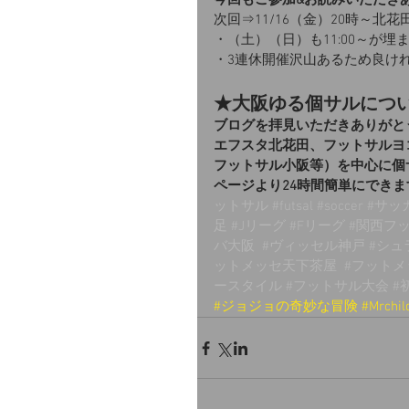
今回もご参加&お読みいただき
次回⇒11/16（金）20時～北花
・（土）（日）も11:00～が埋
・3連休開催沢山あるため良け
★大阪ゆる個サルにつ
ブログを拝見いただきありがと
エフスタ北花田、フットサルヨ
フットサル小阪等）を中心に個
ページより24時間簡単にできま
ットサル
#futsal
#soccer
#サッ
足
#Jリーグ
#Fリーグ
#関西フ
バ大阪
#ヴィッセル神戸
#シュ
ットメッセ天下茶屋
#フット
ースタイル
#フットサル大会
#
#ジョジョの奇妙な冒険
#Mrchil