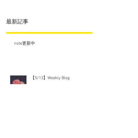
最新記事
note更新中
【5/13】Weekly Blog
【4/22】Weekly Blog