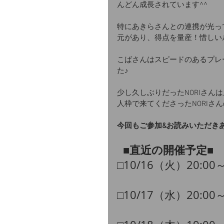
んどん成長されています^^
特にあきらさんとの連携が光っ
元があり、得点を量産！惜しい
こばさんはスピードのあるプレ
た♪
少し久しぶりだったNORIさん
人枠で来てくださったNORIさ
今回もご参加&お読みいただき
■直近の開催予定■
□10/16（火）20:00
​□10/17（水）20:00