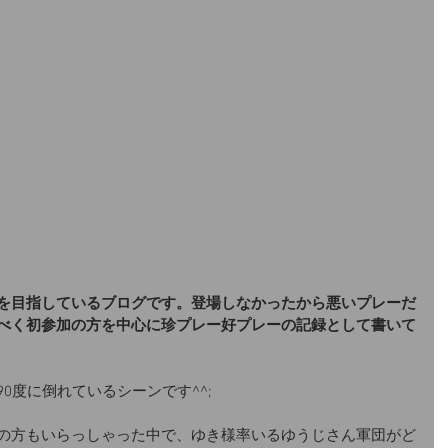
を目指しているブログです。登場しなかったから悪いプレーだ
べく初参加の方を中心に珍プレー好プレーの記録として書いて
0度に倒れているシーンです^^;
の方もいらっしゃった中で、ゆき様率いるゆうじさん軍団がど