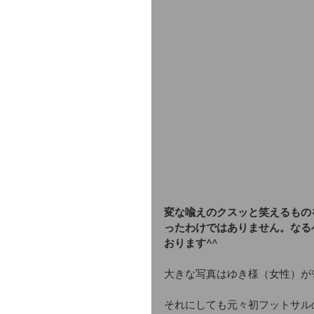
変な喩えのクスッと笑えるもの
ったわけではありません。なる
おります^^
大きな写真はゆき様（女性）が9
それにしても元々初フットサル