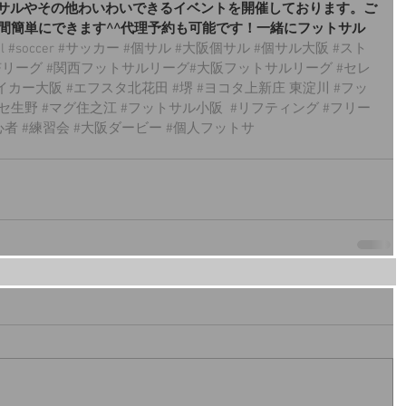
サルやその他わいわいできるイベントを開催しております。ご
時間簡単にできます^^代理予約も可能です！一緒にフットサル
l
#soccer
#サッカー
#個サル
#大阪個サル
#個サル大阪
#スト
Fリーグ
#関西フットサルリーグ
#大阪フットサルリーグ 
#セレ
イカー大阪
#エフスタ北花田
#堺
#ヨコタ上新庄
 東淀川 
#フッ
セ生野
#マグ住之江
#フットサル小阪
#リフティング
#フリー
心者
#練習会
#大阪ダービー
#個人フットサ