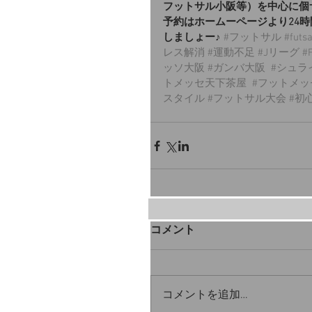
フットサル小阪等）を中心に個
予約はホームーページより24
しましょー♪
#フットサル
#futsa
レス解消
#運動不足
#Jリーグ
#
ッソ大阪
#ガンバ大阪
#シュラ
トメッセ天下茶屋
#フットメッ
スタイル
#フットサル大会
#初
コメント
コメントを追加…