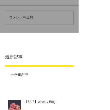
コメントを追加…
最新記事
note更新中
【5/13】Weekly Blog