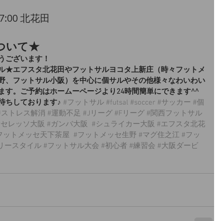
17:00 北花田
ついて★
うございます！
ル★エフスタ北花田やフットサルヨコタ上新庄（時々フットメ
野、フットサル小阪）を中心に個サルやその他様々なわいわい
ます。ご予約はホームーページより24時間簡単にできます^^
待ちしております♪
#フットサル
#futsal
#soccer
#サッカー
#個
#ストレス解消
#運動不足
#Jリーグ
#Fリーグ
#関西フットサル
#セレッソ大阪
#ガンバ大阪
#シュライカー大阪
#エフスタ北花
フットメッセ天下茶屋
#フットメッセ生野
#マグ住之江
#フッ
リースタイル
#フットサル大会
#初心者
#練習会
#大阪ダービ