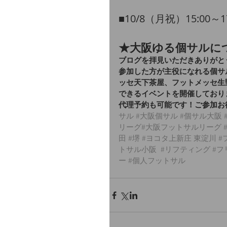
​■10/8（月祝）15:00～
★大阪ゆる個サルに
ブログを拝見いただきありがと
参加した方が主役になれる個サ
ッセ天下茶屋、フットメッセ生
できるイベントを開催しており
代理予約も可能です！ご参加お
サル
#大阪個サル
#個サル大阪
リーグ
#大阪フットサルリーグ 
田
#堺
#ヨコタ上新庄
 東淀川 
#
トサル小阪
#リフティング
#フ
ー
#個人フットサル