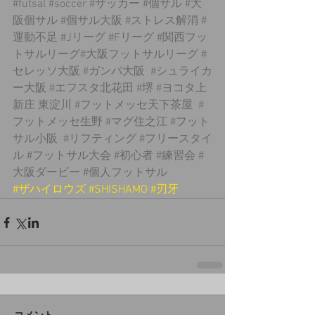
#futsal
#soccer
#サッカー
#個サル
#大
阪個サル
#個サル大阪
#ストレス解消
#
運動不足
#Jリーグ
#Fリーグ
#関西フッ
トサルリーグ
#大阪フットサルリーグ 
#
セレッソ大阪
#ガンバ大阪
#シュライカ
ー大阪
#エフスタ北花田
#堺
#ヨコタ上
新庄
 東淀川 
#フットメッセ天下茶屋
#
フットメッセ生野
#マグ住之江
#フット
サル小阪
#リフティング
#フリースタイ
ル
#フットサル大会
#初心者
#練習会
#
大阪ダービー
#個人フットサル
#ザハイロウズ
#SHISHAMO
#刃牙