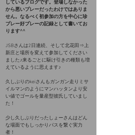
しているブログです。登場しなかった
から悪いプレーだったわけではありま
せん。なるべく初参加の方を中心に珍
プレー好プレーの記録として書いてお
ります^^
JSBさんは2日連続、そして北花田⇒上
新庄と場所を変えて参加してください
ました♪来るごとに駆け引きの種類も増
えているように思えます♪
久しぶりのkeiさんもガンガン走りミサ
イルマンのようにマンハッタンより安
い値でゴールを量産型彼氏していまし
た！
少し久しぶりだったしょーさんはどん
な場面でもしっかりパスを繋ぐ実力
者！