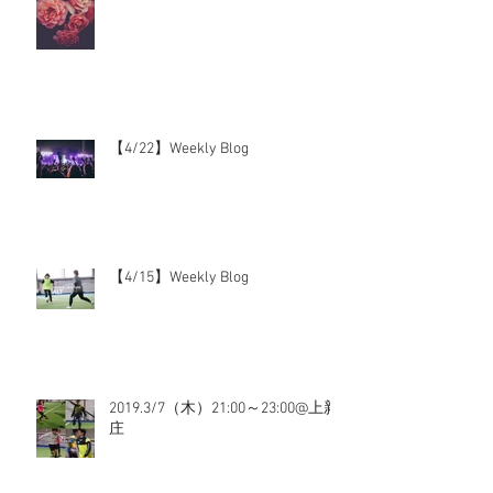
【4/22】Weekly Blog
【4/15】Weekly Blog
2019.3/7（木）21:00～23:00@上新
庄