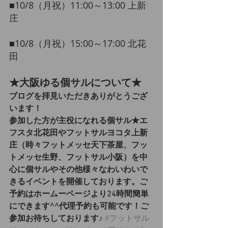
​■10/8（月祝）11:00～13:00 上新
庄
​■10/8（月祝）15:00～17:00 北花
田
★大阪ゆる個サルについて★
ブログを拝見いただきありがとうござ
います！
参加した方が主役になれる個サル★エ
フスタ北花田やフットサルヨコタ上新
庄（時々フットメッセ天下茶屋、フッ
トメッセ生野、フットサル小阪）を中
心に個サルやその他様々なわいわいで
きるイベントを開催しております。ご
予約はホームーページより24時間簡単
にできます^^代理予約も可能です！ご
参加お待ちしております♪
#フットサル