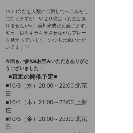
19:00台など人数に苦戦してへこみそう
になりますが、やはり僕は（お金はあ
りませんがw）徳川光成だと感じます。
毎日、目をキラキラさせながらプレー
を見守っています。いつも元気いただ
いてます^^
今回もご参加&お読みいただきありがと
うございました！
■直近の開催予定■
​​■10/3（水）20:00～22:00 北花
田
​■10/4（木）21:00～23:00 上新
庄
​■10/5（金）20:00～22:00 北花
田