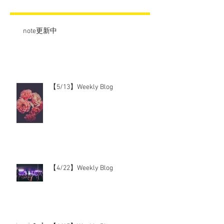
note更新中
【5/13】Weekly Blog
【4/22】Weekly Blog