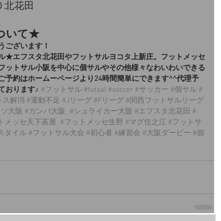
00 北花田
ついて★
うございます！
ル★エフスタ北花田やフットサルヨコタ上新庄。フットメッセ
フットサル小阪を中心に個サルやその他様々なわいわいできる
ご予約はホームーページより24時間簡単にできます^^代理予
ております♪
#フットサル
#futsal
#soccer
#サッカー
#個サル
#
レス解消
#運動不足
#Jリーグ
#Fリーグ
#関西フットサルリーグ
ッソ大阪
#ガンバ大阪
#シュライカー大阪
#エフスタ北花田
#
トメッセ天下茶屋
#フットメッセ生野
#マグ住之江
#フットサ
スタイル
#フットサル大会
#初心者
#練習会
#大阪ダービー
#個