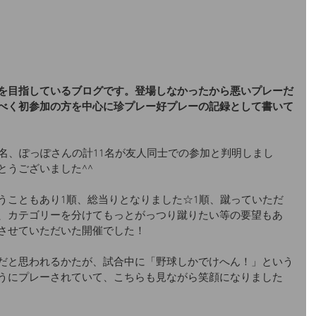
を目指しているブログです。登場しなかったから悪いプレーだ
べく初参加の方を中心に珍プレー好プレーの記録として書いて
5名、ぽっぽさんの計11名が友人同士での参加と判明しまし
とうございました^^
うこともあり1順、総当りとなりました☆1順、蹴っていただ
、カテゴリーを分けてもっとがっつり蹴りたい等の要望もあ
させていただいた開催でした！
だと思われるかたが、試合中に「野球しかでけへん！」という
うにプレーされていて、こちらも見ながら笑顔になりました