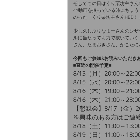
そしてこの日はくり栗坊主さん
^^動画を撮っている時にちょ
のった「くり栗坊主さんHBD
少し久しぶりなまーさんのシザ
ルに当たっても力で抜いていく
さん、たまおきさん、かごたに
今回もご参加&お読みいただき
■直近の開催予定■
​8/13（月）20:00～22:
​​8/15（水）20:00～22:
​8/16（木）19:00～21:
​8/16（木）21:00～23:
​【懇親会】8/17（金）2
​※興味のある方はご連
​8/18（土）11:00～13:
​8/19（日）11:00～13: