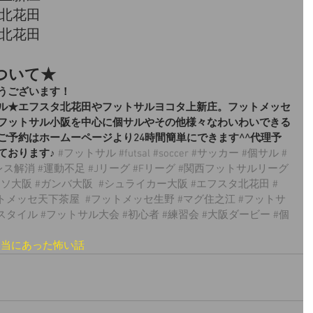
0 北花田
0 北花田
ついて★
うございます！
ル★エフスタ北花田やフットサルヨコタ上新庄。フットメッセ
フットサル小阪を中心に個サルやその他様々なわいわいできる
ご予約はホームーページより24時間簡単にできます^^代理予
ております♪
#フットサル
#futsal
#soccer
#サッカー
#個サル
#
レス解消
#運動不足
#Jリーグ
#Fリーグ
#関西フットサルリーグ
ッソ大阪
#ガンバ大阪
#シュライカー大阪
#エフスタ北花田
#
トメッセ天下茶屋
#フットメッセ生野
#マグ住之江
#フットサ
スタイル
#フットサル大会
#初心者
#練習会
#大阪ダービー
#個
本当にあった怖い話