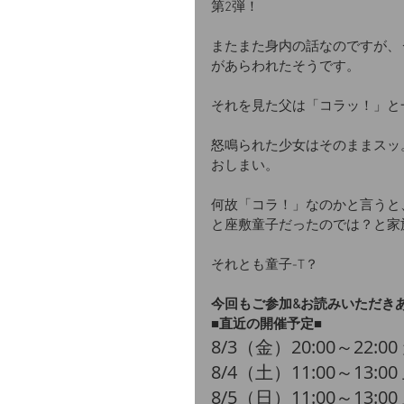
第2弾！
またまた身内の話なのですが、
があらわれたそうです。
それを見た父は「コラッ！」と
怒鳴られた少女はそのままスッ
おしまい。
何故「コラ！」なのかと言うと
と座敷童子だったのでは？と家
それとも童子-T？
今回もご参加&お読みいただき
■直近の開催予定■
​8/3（金）20:00～22:
​8/4（土）11:00～13:0
​8/5（日）11:00～13:0