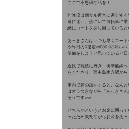
ここで不思議な話を！
昨晩僕は個サル運営に遅刻する
道に迷い、傍にいて自転車に乗
緒にコートを探し回っていると
あっきさんはいつも早くコート
や昨日のR指定vsFORKの熱
準備をしようと思っていると日
近鉄で難波に行き、御堂筋線へ北
をくださり、西中島南方駅から
車内で夢の話をすると、なんと
はオラつきながら「あっきさんお
そうですww
どちらかというとお金に困ってい
ったため失礼ながらお金をあっ