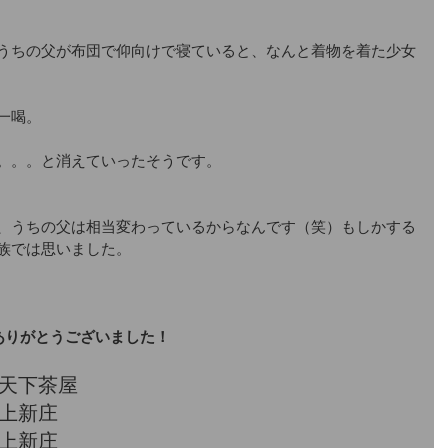
うちの父が布団で仰向けで寝ていると、なんと着物を着た少女
一喝。
。。。と消えていったそうです。
、うちの父は相当変わっているからなんです（笑）もしかする
族では思いました。
ありがとうございました！
00 天下茶屋
0 上新庄
0 上新庄