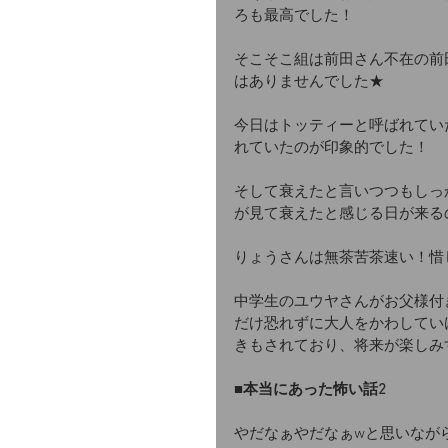
ろも最高でした！
そこそこ組は前田さん不在の前
はありませんでした★
今日はトッティーと呼ばれてい
れていたのが印象的でした！
そして衰えたと言いつつもしっ
が見て衰えたと感じる日が来る
りょうさんは無茶苦茶速い！惜
中学生のユウヤさんがお父様付
だけ恐れずに大人をかわしてい
きもされており、将来が楽しみ
■本当にあった怖い話2
やだなぁやだなぁwと思いなが