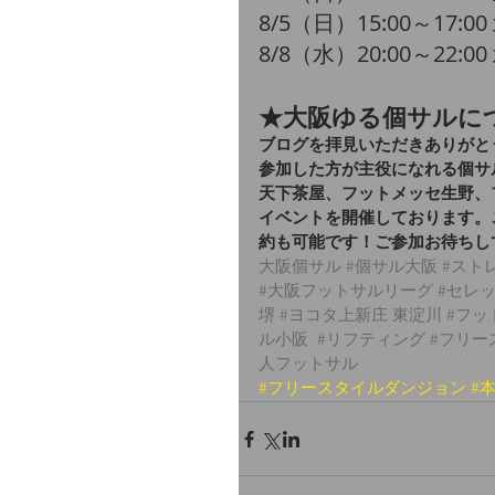
​8/5（日）15:00～17:0
​8/8（水）20:00～22:0
★大阪ゆる個サルに
ブログを拝見いただきありがと
参加した方が主役になれる個サ
天下茶屋、フットメッセ生野、
イベントを開催しております。
約も可能です！ご参加お待ちし
大阪個サル
#個サル大阪
#スト
#大阪フットサルリーグ 
#セレ
堺
#ヨコタ上新庄
 東淀川 
#フッ
ル小阪
#リフティング
#フリー
人フットサル
#フリースタイルダンジョン
#