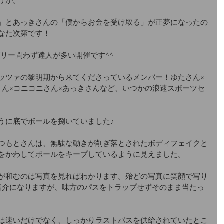
うか。
」とあっきさんの「僕からお金を受け取る」が正夢になったの
なた次第です！
ゴリー問わず達人が多い開催です^^
ッツァの黎明期から来てくださっているメンバー！ゆたさん×
さん×コニコニさん×あっきさんなど、いつかの浪速スポーツセ
うに底でボールを捌いていました♪
つもとさんは、無駄な動きが削ぎ落とされたボディフェイクと
をかわしてボールをキープしているように見えました。
が和むのは写真を見ればわかります。殆どの写真に笑顔で写り
紹介になりますが、味方のパスをトラップせずそのまま当たっ
は速いだけでなく、しっかりラストパスを供給されていたとこ