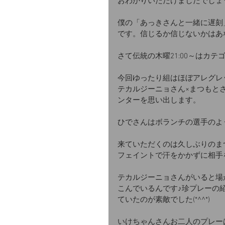
おわかりいただけましたでしょ
僕の「あっきさんと一緒に遅刻
です。信じるか信じないかはあ
さて伝統の木曜21:00～はカテ
今回ゆったり組はほぼアレグレ
テカルジーニョさん×まつもと
ンターを思い出します。
ひでさんはボランチの選手のよ
来ていただくのは久しぶりのま
フェイントで汗をかかずに相手
テカルジーニョさんがいると場
こんでいるんです♪珍プレーの
ていたのが素敵でした(*^^*)
いけちゃんさんお二人のプレー