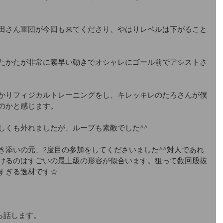
田さん軍団が今回も来てくださり、やはりレベルは下がること
たかたが非常に素早い動きでオシャレにゴール前でアシストさ
かりフィジカルトレーニングをし、キレッキレのたろさんが僕
のかと感じます。
しくも外れましたが、ループも素敵でした^^
き添いの元、2度目の参加をしてくださいました^^対人であれ
けるのはすごいの最上級の形容が似合います。狙って数回股抜
すぎる逸材です☆
ら話します。