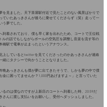
夢を見ました。天下茶屋駅付近で見たことのない風景ばかりで
っていたあっきさんが後ろに乗せてくださらず（笑）走って一
いう夢でした。
へ到着されており、僕も早く家を出れたため、コートで王位戦
いバトルの話でもしながらボールの空気圧を調整し音楽を流す等の
本橋駅で電車が止まったというアナウンス。
上しているとtwitterを見てくださったのかあっきさんが連絡
一緒にタクシーで向かうこととなりました。
昨晩あっきさんも僕が夢に出てきたそうで、しかも夢の中で僕
金に困ってませんか？1,000円あげますよ～」と言っていた
るのは僕なのですが上新庄のコートへ到着した時、20:59だ
きさんに渡し支払いをお願いし、受付へダッシュしました。