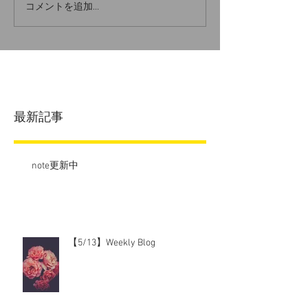
コメントを追加…
最新記事
note更新中
【5/13】Weekly Blog