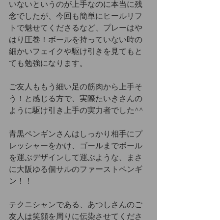
いないというのが上手なのに本当に残
念でしたが、今回も簡単にヒールリフ
トで魅せてくださるなど、プレーはや
はり圧巻！ボールを持っていない時の
細かいフェイクや駆け引きを見てもと
ても勉強になります。
ご友人ももう細い足の筋肉から上手そ
う！と感じる方で、実際たいきさんの
ように駆け引き上手の実力者でした^^
青黒ペンギンさんはしっかり相手にプ
レッシャーをかけ、ゴールまでボール
を運ぶデザインして運ぶような、まさ
に大阪ゆる個サルのファーストペンギ
ン！！
テクニシャンである、あつしさんのご
友人は笑顔を周りに伝染させてくださ