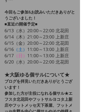
す^^
今回もご参加&お読みいただきありがと
うございました！
■直近の開催予定■
6/13（水）20:00～22:00 北花田
​6/14（木）21:00～23:00 上新庄
​6/15（金）20:00～22:00 北花田
​6/16
（土）
11:00～13:00 上新庄
​6/17
（日）
11:00～13:00 上新庄
​6/20（水）20:00～22:00 北花田
★大阪ゆる個サルについて★
ブログを拝見いただきありがとうござ
います！
参加した方が主役になれる個サル★エ
フスタ北花田やフットサルヨコタ上新
庄やフットメッセ天下茶屋、フットメ
ッセ生野を中心に個サルやその他様々