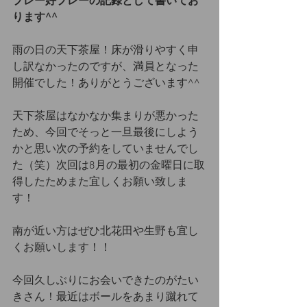
プレー好プレーの記録として書いてお
ります^^
雨の日の天下茶屋！床が滑りやすく申
し訳なかったのですが、満員となった
開催でした！ありがとうございます^^
天下茶屋はなかなか集まりが悪かった
ため、今回でそっと一旦最後にしよう
かと思い次の予約をしていませんでし
た（笑）次回は8月の最初の金曜日に取
得したためまた宜しくお願い致しま
す！
南が近い方はぜひ北花田や生野も宜し
くお願いします！！
今回久しぶりにお会いできたのがたい
きさん！最近はボールをあまり蹴れて