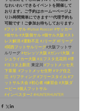
なわいわいできるイベントを開催して
おります。ご予約はホームーページよ
り24時間簡単にできます^^代理予約も
可能です！ご参加お待ちしております♪
#フットサル
#futsal
#soccer
#サッカー
#個サル
#大阪個サル
#個サル大阪
#スト
レス解消
#運動不足
#Jリーグ
#Fリーグ
#関西フットサルリーグ
#大阪フットサ
ルリーグ 
#セレッソ大阪
#ガンバ大阪
#
シュライカー大阪
#エフスタ北花田
#堺
#ヨコタ上新庄
 東淀川 
#フットメッセ天
下茶屋
#フットメッセ生野
#マグ住之
江
#リフティング
#フリースタイル
#フ
ットサル大会
#初心者
#練習会
#大阪ダ
ービー
#個人フットサル
#インベスターZ
#HUNTERHUNTER