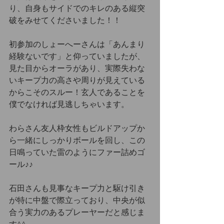
り、自身もサイドでのキレのある縦突
破をみせてくださいました！！
初参加のしょーへーさんは「あんまり
経験ないです」と仰っていましたが、
見た目からオーラがあり、実際失わな
いキープ力の高さや周りが見えている
からこそのスルー！玄人であることを
僕でなければ見逃しちゃいます。
わらさん友人枠女性もビルドアップか
ら一緒にしっかりボールを回し、この
日鳴っていた雷のようにファー詰めゴ
ール♪♪
石田さんも見事なキープ力と駆け引き
が特に中盤で際立っており、中央が似
合う実力のあるプレーヤーだと感じま