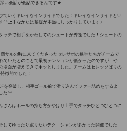
とも深い会話が会話できるんです★
びていくキレイなインサイドでした！キレイなインサイドとい
す^^上手なかたは基礎が本当にしっかりしています♪
タッチで相手をかわしてのシュートが秀逸でした！シュートの
ビー個サルの時に来てくださったセレサポの選手たちがチームで
疲れていたとのことで最初テンションが低かったのですが、や
の場面が増えてきてホッとしました。チームはセレッソばりの
が特徴的でした！
DFを突破し、相手ゴール前で滑り込んでファー詰めをするよ
た^^
んさんはボールの持ち方がやはり上手でタッチひとつひとつに
そしてゆったり蹴りたいテクニシャンが多かった開催でした