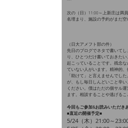
^^
次の（日）11:00～上新庄は満
名埋まり、施設の予約がまだ空
（日大アメフト部の件）
先日のブログでネタで書いてし
り、ひとつだけ書いておきたい
起こっていることです。残念な
ていない人がいます。精神的、
「助けて」と言えませんでした
が、もし毎日しんどいこと辛い
ください。僕はただの個サル運
ます。相談することや逃げるこ
今回もご参加&お読みいただき
■直近の開催予定■
5/24（木）21:00～23:0