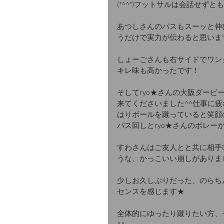
(*^^*)フットサルは会話せず
あつしさんのパスもスーッと伸
うだけで実力が伝わると思いま
しょーごさんも右サイドでワン
キレ味も高かったです！
そしてryo★さんの大阪ダー
来てくださいました^^仕事に
はりボールを蹴っていると笑顔
パス回しとryo★さんのボレー
すわさんはご友人とと共に相手
うな、かっこいい崩しがありまし
少しお久しぶりだった、のらち
センスを感じます★
全体的にゆったり蹴りたい方、