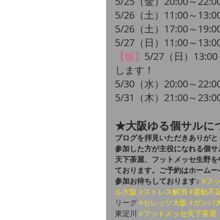
5/25（金）20:00～22:0
5/26（土）11:00～13:0
5/26（土）17:00～19:
​5/27（日）11:00～13:
【仮】
5/27（日）13:
します！
​5/30（水）20:00～22:
​5/31（木）21:00～23:
★大阪ゆる個サルに
ブログを拝見いただきありがと
参加した方が主役になれる個サ
天下茶屋、フットメッセ生野を
ております。ご予約はホームー
参加お待ちしております♪
#フ
ル大阪
#ストレス解消
#運動不
リーグ 
#セレッソ大阪
#ガンバ
東淀川 
#フットメッセ天下茶屋