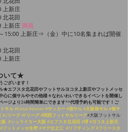
0 北花田​
0 上新庄​
00 北花田
00 上新庄 
満員
00～15:00 上新庄⇒（金）中に10名集まれば開催
00 北花田
00 上新庄
ついて★
うございます！
ル★エフスタ北花田やフットサルヨコタ上新庄やフットメッセ
中心に個サルやその他様々なわいわいできるイベントを開催し
ページより24時間簡単にできます^^代理予約も可能です！ご
ットサル
#futsal
#soccer
#サッカー
#個サル
#大阪個サル
#個サ
足
#Jリーグ
#Fリーグ
#関西フットサルリーグ
#大阪フットサル
大阪
#シュライカー大阪
#エフスタ北花田
#堺
#ヨコタ上新庄
#フットメッセ生野
#マグ住之江
#リフティング
#フリースタ