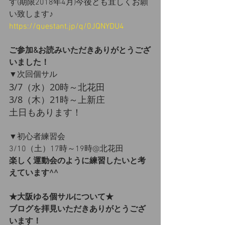
す(期限2018年4月)今後とも宜しくお願
い致します♪
https://questant.jp/q/0JQNYDU4
ご参加&お読みいただきありがとうござ
いました！
▼次回個サル
3/7（水）20時～北花田
3/8（木）21時～上新庄
土日もあります！
▼初心者練習会
3/10（土）17時～19時@北花田
楽しく運動会のように練習したいと考
えています^^
★大阪ゆる個サルについて★
ブログを拝見いただきありがとうござ
います！