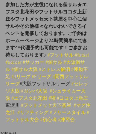
参加した方が主役になれる個サル★エ
フスタ北花田やフットサルヨコタ上新
庄やフットメッセ天下茶屋を中心に個
サルやその他様々なわいわいできるイ
ベントを開催しております。ご予約は
ホームーページより24時間簡単にでき
ます^^代理予約も可能です！ご参加お
待ちしております♪
#フットサル
#futsal
#soccer
#サッカー
#個サル
#大阪個サ
ル
#個サル大阪
#ストレス解消
#運動不
足
#Jリーグ
#Fリーグ
#関西フットサル
リーグ
#大阪フットサルリーグ 
#セレッ
ソ大阪
#ガンバ大阪
#シュライカー大
阪
#エフスタ北花田
#堺
#ヨコタ上新庄
東淀川 
#フットメッセ天下茶屋
#マグ住
之江
#リフティング
#フリースタイル
#
フットサル大会
#初心者
#練習会
お知らせ