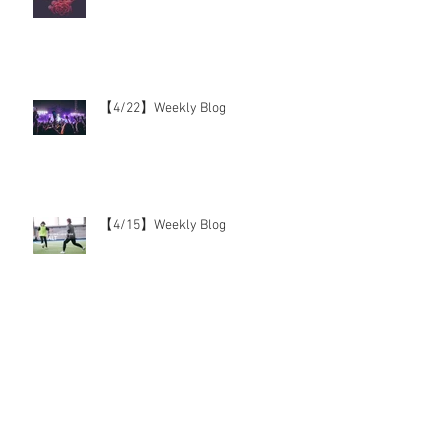
【4/22】Weekly Blog
【4/15】Weekly Blog
2019.3/7（木）21:00～23:00@上新
庄