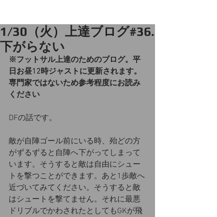
1/30（火）上達ブログ#36.
下がらない
※フットサル上達のためのブログ。平
日お昼12時ジャストに更新されます。
専門家ではないため参考程度にお読み
ください
DFの話です。
敵が自陣ゴール前にいる時、殆どの方
がずるずると自陣へ下がってしまって
います。そうすると敵は自由にシュー
トを撃つことができます。あと1歩敵へ
近づいてみてください。そうすると敵
はシュートを撃てません。それに最悪
ドリブルでかわされたとしてもGKが飛