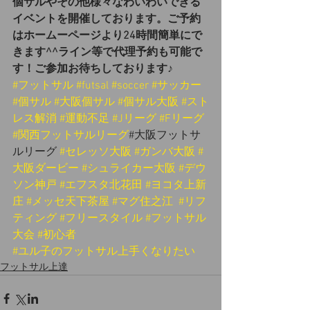
個サルやその他様々なわいわいできる
イベントを開催しております。ご予約
はホームーページより24時間簡単にで
きます^^ライン等で代理予約も可能で
す！ご参加お待ちしております♪
#フットサル
#futsal
#soccer
#サッカー
#個サル
#大阪個サル
#個サル大阪
#スト
レス解消
#運動不足
#Jリーグ
#Fリーグ
#関西フットサルリーグ
#大阪フットサ
ルリーグ 
#セレッソ大阪
#ガンバ大阪
#
大阪ダービー
#シュライカー大阪
#デウ
ソン神戸
#エフスタ北花田
#ヨコタ上新
庄
#メッセ天下茶屋
#マグ住之江
#リフ
ティング
#フリースタイル
#フットサル
大会
#初心者
#ユル子のフットサル上手くなりたい
フットサル上達