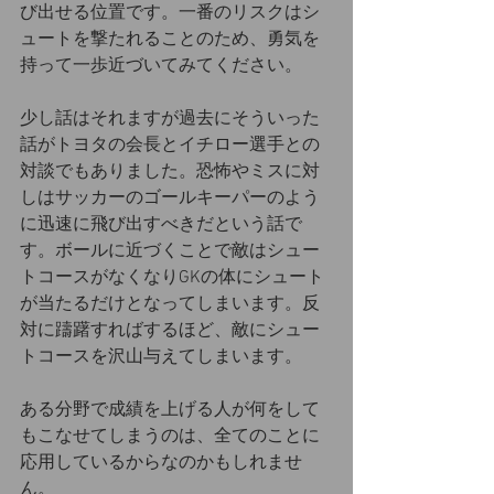
び出せる位置です。一番のリスクはシ
ュートを撃たれることのため、勇気を
持って一歩近づいてみてください。
少し話はそれますが過去にそういった
話がトヨタの会長とイチロー選手との
対談でもありました。恐怖やミスに対
しはサッカーのゴールキーパーのよう
に迅速に飛び出すべきだという話で
す。ボールに近づくことで敵はシュー
トコースがなくなりGKの体にシュート
が当たるだけとなってしまいます。反
対に躊躇すればするほど、敵にシュー
トコースを沢山与えてしまいます。
ある分野で成績を上げる人が何をして
もこなせてしまうのは、全てのことに
応用しているからなのかもしれませ
ん。