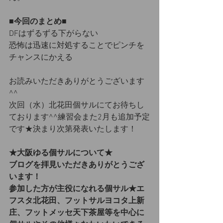
■今回のまとめ■
DFはずるずる下がらない
恐怖は迅速に対処することでピンチを
チャンスにかえる
お読みいただきありがとうございます
^^
次回（水）北花田個サルにてお待ちし
ております^^練習会また2月も追加予定
です★決まり次第発表いたします！
★大阪ゆる個サルについて★
ブログを拝見いただきありがとうござ
います！
参加した方が主役になれる個サル★エ
フスタ北花田、フットサルヨコタ上新
庄、フットメッセ天下茶屋等を中心に