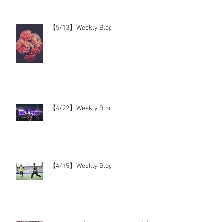
【5/13】Weekly Blog
【4/22】Weekly Blog
【4/15】Weekly Blog