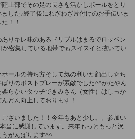
が陸上部でその足の長さを活かしボールをとり
いました♪終了後にわざわざ片付けのお手伝いま
した！！
のありキレ味のあるドリブルはまるでロッベン
口が密集している地帯でもスイスイと抜いてい
いボールの持ち方そして気の利いた顔出し☆ち
ばりのポストプレーが素敵でした^^かたやん
た柔らかいタッチできみさん（女性）はしっか
どんどん向上しております！
うございました！！今年もあと少し。。参加い
。本当に感謝しています。来年もっともっと沢
うがんばります^^