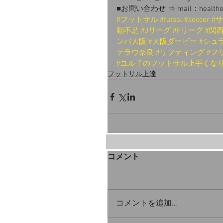
■お問い合わせ ⇒ mail：healthewor
#フットサル
#futsal
#soccer
#
動不足
#Jリーグ
#Fリーグ
#関
ンバ大阪
#大阪ダービー
#シュ
テラウ奈良
#リフティング
#フ
#ユル子のフットサル上手くな
フットサル上達
コメント
コメントを追加…