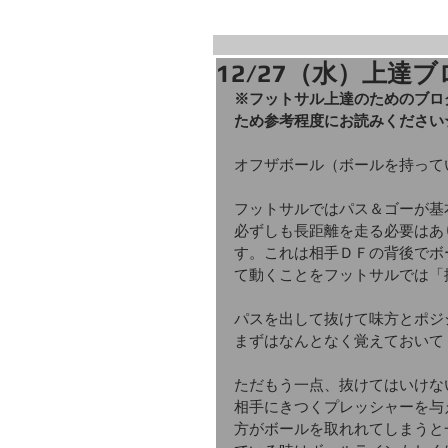
12/27（水）上達ブ
※フットサル上達のためのブロ
ため参考程度にお読みください
オフザボール（ボールを持って
フットサルではパス＆ゴーが基
必ずしも長距離を走る必要はあ
す。これは相手ＤＦの背後でボ
て動くことをフットサルでは「
パスを出して抜けて味方とポジ
まずはなんとなく覚えておいて
ただもう一点、抜けてはいけな
相手にきつくプレッシャーを与
方がボールを取れれてしまうと