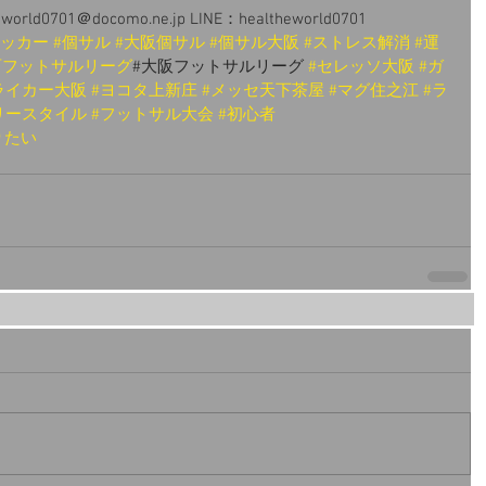
ld0701＠docomo.ne.jp LINE：healtheworld0701
サッカー
#個サル
#大阪個サル
#個サル大阪
#ストレス解消
#運
西フットサルリーグ
#大阪フットサルリーグ 
#セレッソ大阪
#ガ
ライカー大阪
#ヨコタ上新庄
#メッセ天下茶屋
#マグ住之江
#ラ
リースタイル
#フットサル大会
#初心者
りたい