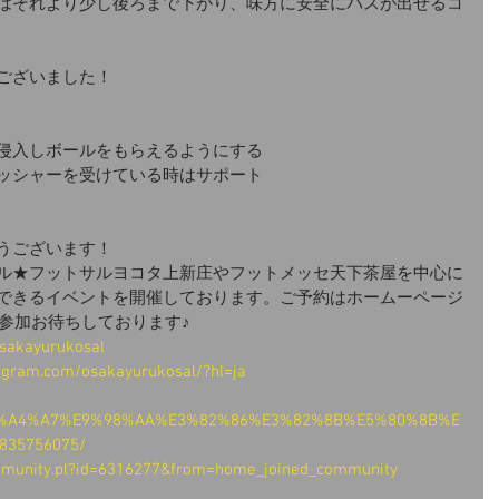
はそれより少し後ろまで下がり、味方に安全にパスが出せるコ
ございました！
侵入しボールをもらえるようにする
ッシャーを受けている時はサポート
うございます！
ル★フットサルヨコタ上新庄やフットメッセ天下茶屋を中心に
できるイベントを開催しております。ご予約はホームーページ
ご参加お待ちしております♪
osakayurukosal
agram.com/osakayurukosal/?hl=ja
/%E5%A4%A7%E9%98%AA%E3%82%86%E3%82%8B%E5%80%8B%E
35756075/
ommunity.pl?id=6316277&from=home_joined_community