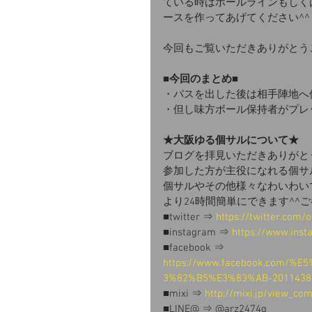
ている時はボールラインもしく
ースを作ってあげてください^^
今回もご覧いただきありがとう
■今回のまとめ■
・パスを出した後は相手陣地へ
・但し味方ボール保持者がプレ
★大阪ゆる個サルについて★
ブログを拝見いただきありがと
参加した方が主役になれる個サ
個サルやその他様々なわいわい
より24時間簡単にできます^^
■twitter ⇒
 https://twitter.com/
■instagram ⇒ 
https://www.inst
■facebook ⇒ 
https://www.facebook.com
3%82%B5%E3%83%AB-20114388
■mixi ⇒ 
http://mixi.jp/view_c
■LINE@ ⇒ @arz2474g