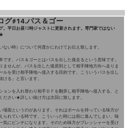
ログ#14.パス＆ゴー
グ。平日お昼12時ジャストに更新されます。専門家ではない
★
いない時）について何度かにわけてお伝え致します。
本です。パス＆ゴーとはパスを出した後走るという意味です。
りませんが、パスを出した後原則として相手陣地方向へ走りま
ールを受け相手陣地へ侵入する目的です。こういうパスを出し
抜ける」と言います。
ションを入れ替わり相手ＤＦを翻弄し相手陣地へ侵入する、と
ください★詳しい抜け方は次回に致します。
い場面というのがあります。それはボールを持っている味方が
えられている時です。こういった時には前に進んでしまい、味
一気にピンチになります。そのため味方がプレッシャーを受け