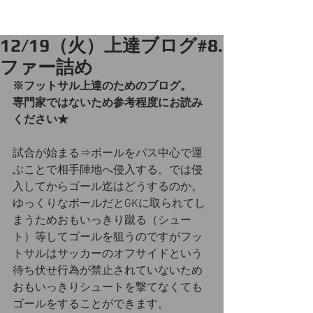
12/19（火）上達ブログ#8.
ファー詰め
※フットサル上達のためのブログ。
専門家ではないため参考程度にお読み
ください★
試合が始まる⇒ボールをパス中心で運
ぶことで相手陣地へ侵入する。では侵
入してからゴール迄はどうするのか。
ゆっくりなボールだとGKに取られてし
まうためおもいっきり蹴る（シュー
ト）等してゴールを狙うのですがフッ
トサルはサッカーのオフサイドという
待ち伏せ行為が禁止されていないため
おもいっきりシュートを撃てなくても
ゴールをすることができます。