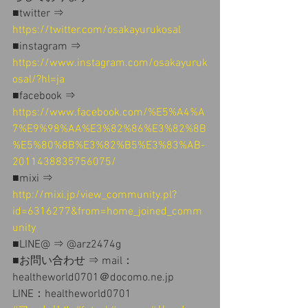
■twitter ⇒
https://twitter.com/osakayurukosal
■instagram ⇒ 
https://www.instagram.com/osakayuruk
osal/?hl=ja
■facebook ⇒ 
https://www.facebook.com/%E5%A4%A
7%E9%98%AA%E3%82%86%E3%82%8B
%E5%80%8B%E3%82%B5%E3%83%AB-
2011438835756075/
■mixi ⇒ 
http://mixi.jp/view_community.pl?
id=6316277&from=home_joined_comm
unity
■LINE@ ⇒ @arz2474g
■お問い合わせ ⇒ mail：
healtheworld0701＠docomo.ne.jp 
LINE：healtheworld0701