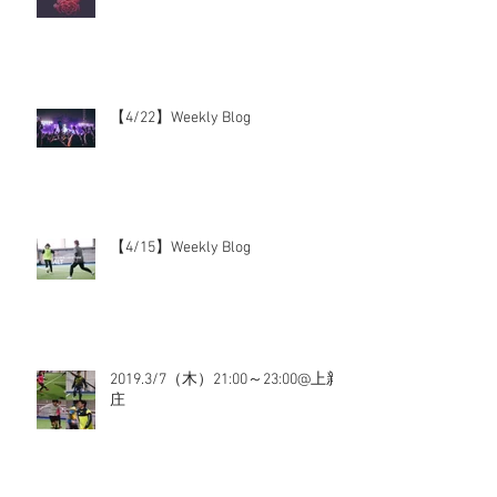
【4/22】Weekly Blog
【4/15】Weekly Blog
2019.3/7（木）21:00～23:00@上新
庄