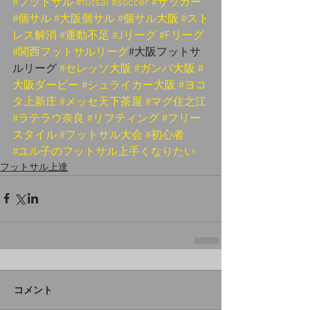
#フットサル
#futsal
#soccer
#サッカー
#個サル
#大阪個サル
#個サル大阪
#スト
レス解消
#運動不足
#Jリーグ
#Fリーグ
#関西フットサルリーグ
#大阪フットサ
ルリーグ 
#セレッソ大阪
#ガンバ大阪
#
大阪ダービー
#シュライカー大阪
#ヨコ
タ上新庄
#メッセ天下茶屋
#マグ住之江
#ラテラウ奈良
#リフティング
#フリー
スタイル
#フットサル大会
#初心者
#ユル子のフットサル上手くなりたい
フットサル上達
コメント