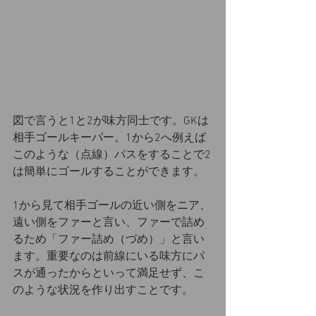
図で言うと1と2が味方同士です。GKは
相手ゴールキーパー。1から2へ例えば
このような（点線）パスをすることで2
は簡単にゴールすることができます。
1から見て相手ゴールの近い側をニア、
遠い側をファーと言い、ファーで詰め
るため「ファー詰め（づめ）」と言い
ます。重要なのは前線にいる味方にパ
スが通ったからといって満足せず、こ
のような状況を作り出すことです。