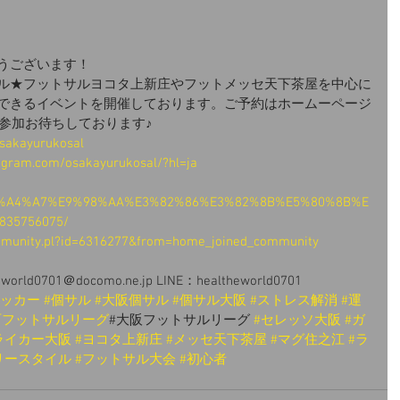
うございます！
ル★フットサルヨコタ上新庄やフットメッセ天下茶屋を中心に
できるイベントを開催しております。ご予約はホームーページ
ご参加お待ちしております♪
osakayurukosal
agram.com/osakayurukosal/?hl=ja
/%E5%A4%A7%E9%98%AA%E3%82%86%E3%82%8B%E5%80%8B%E
35756075/
ommunity.pl?id=6316277&from=home_joined_community
ld0701＠docomo.ne.jp LINE：healtheworld0701
サッカー
#個サル
#大阪個サル
#個サル大阪
#ストレス解消
#運
西フットサルリーグ
#大阪フットサルリーグ 
#セレッソ大阪
#ガ
ライカー大阪
#ヨコタ上新庄
#メッセ天下茶屋
#マグ住之江
#ラ
リースタイル
#フットサル大会
#初心者