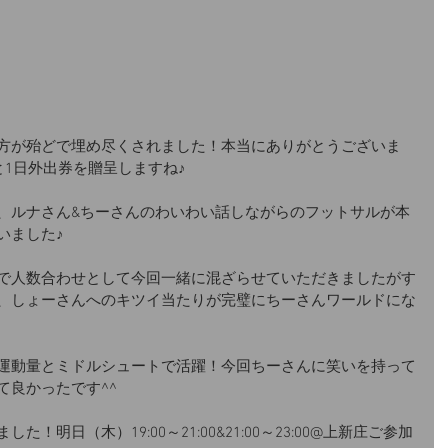
方が殆どで埋め尽くされました！本当にありがとうございま
と1日外出券を贈呈しますね♪
、ルナさん&ちーさんのわいわい話しながらのフットサルが本
いました♪
で人数合わせとして今回一緒に混ざらせていただきましたがす
、しょーさんへのキツイ当たりが完璧にちーさんワールドにな
運動量とミドルシュートで活躍！今回ちーさんに笑いを持って
て良かったです^^
明日（木）19:00～21:00&21:00～23:00@上新庄ご参加