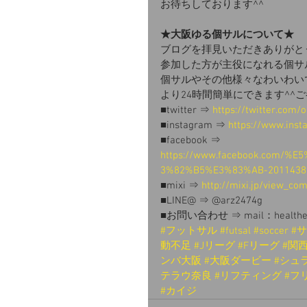
お待ちしております^^
★大阪ゆる個サルについて★
ブログを拝見いただきありがと
参加した方が主役になれる個サ
個サルやその他様々なわいわい
より24時間簡単にできます^^
■twitter ⇒ 
https://twitter.com/
■instagram ⇒ 
https://www.inst
■facebook ⇒ 
https://www.facebook.com
3%82%B5%E3%83%AB-20114388
■mixi ⇒ 
http://mixi.jp/view_c
■LINE@ ⇒ @arz2474g
■お問い合わせ ⇒ mail：healthewor
#フットサル
#futsal
#soccer
#
動不足
#Jリーグ
#Fリーグ
#関
ンバ大阪
#大阪ダービー
#シュ
テラウ奈良
#リフティング
#フ
#カイジ