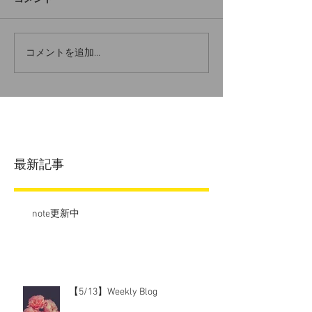
コメントを追加…
最新記事
note更新中
【5/13】Weekly Blog