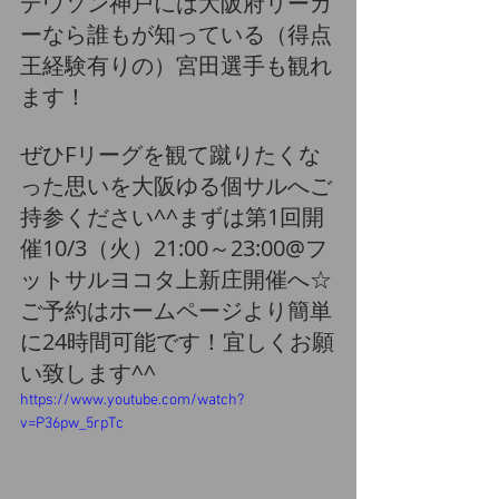
デウソン神戸には大阪府リーガ
ーなら誰もが知っている（得点
王経験有りの）宮田選手も観れ
ます！
ぜひFリーグを観て蹴りたくな
った思いを大阪ゆる個サルへご
持参ください^^まずは第1回開
催10/3（火）21:00～23:00@フ
ットサルヨコタ上新庄開催へ☆
ご予約はホームページより簡単
に24時間可能です！宜しくお願
い致します^^
https://www.youtube.com/watch?
v=P36pw_5rpTc