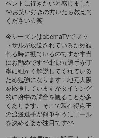
ベントに行きたいと感じました
^^お笑い好きの方いたら教えて
ください☆笑
今シーズンはabemaTVでフッ
トサルが放送されているため観
れる時に観ているのですが本当
にお勧めです^^北原元選手が丁
寧に細かく解説してくれている
ため勉強になります！地元大阪
を応援していますがタイミング
的に府中の試合を観ることが多
くあります。そこで現在得点王
の渡邊選手が簡単そうにゴール
を決める姿が注目です^^