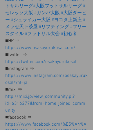
トサルリーグ
#大阪フットサルリーグ 
#
セレッソ大阪
#ガンバ大阪
#大阪ダービ
ー
#シュライカー大阪
#ヨコタ上新庄
#
メッセ天下茶屋
#リフティング
#フリー
スタイル
#フットサル大会
#初心者
■HP ⇒ 
https://www.osakayurukosal.com/
■twitter ⇒ 
https://twitter.com/osakayurukosal
■instagram ⇒ 
https://www.instagram.com/osakayuruk
osal/?hl=ja
■mixi ⇒ 
http://mixi.jp/view_community.pl?
id=6316277&from=home_joined_comm
unity
■facebook ⇒ 
https://www.facebook.com/%E5%A4%A