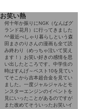
お笑い熱
何十年か振りにNGK（なんばグ
ランド花月）に行ってきました
^^最近べしゃり暮らしという森
田まさのりさんの漫画も全て読
み終わり（めっちゃ泣いて笑え
ます！）お笑い好きの感情を思
い出したところです。中学生の
時はすんげ～ベスト10を見てい
てそこから吉本超合金を見てい
ました。一度ジャルジャルとモ
ンスターエンジンのイベントを
見にいったことがあるのですが
また改めてそういったお笑いイ