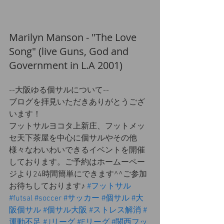
Marilyn Manson - "The Love 
Song" (live Guns, God and 
Government in L.A 2001)
--大阪ゆる個サルについて--
ブログを拝見いただきありがとうござ
います！
フットサルヨコタ上新庄、フットメッ
セ天下茶屋を中心に個サルやその他
様々なわいわいできるイベントを開催
しております。ご予約はホームーペー
ジより24時間簡単にできます^^ご参加
お待ちしております♪ 
#フットサル
#futsal
#soccer
#サッカー
#個サル
#大
阪個サル
#個サル大阪
#ストレス解消
#
運動不足
#Jリーグ
#Fリーグ
#関西フッ