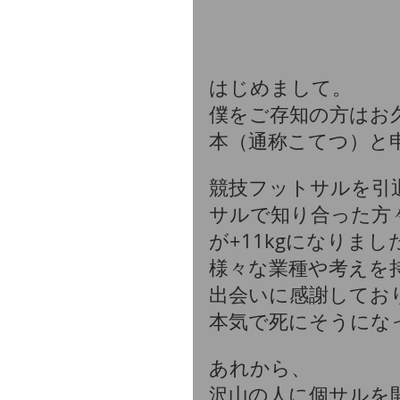
はじめまして。
僕をご存知の方はお久
本（通称こてつ）と
競技フットサルを引
サルで知り合った方
が+11kgになりまし
様々な業種や考えを
出会いに感謝してお
本気で死にそうにな
あれから、
沢山の人に個サルを