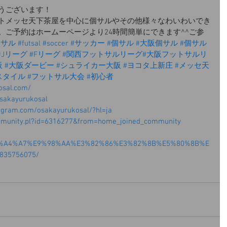
うございます！
トメッセ天下茶屋を中心に個サルやその他様々なわいわいでき
。ご予約はホームーページより24時間簡単にできます^^ご参
トサル
#futsal
#soccer
#サッカー
#個サル
#大阪個サル
#個サル
#Jリーグ
#Fリーグ
#関西フットサルリーグ
#大阪フットサルリ
阪
#大阪ダービー
#シュライカー大阪
#ヨコタ上新庄
#メッセ天
スタイル
#フットサル大会
#初心者
osal.com/
osakayurukosal
agram.com/osakayurukosal/?hl=ja
ommunity.pl?id=6316277&from=home_joined_community
/%E5%A4%A7%E9%98%AA%E3%82%86%E3%82%8B%E5%80%8B%E
35756075/