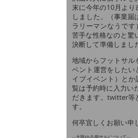
末に今年の10月よ
しました。（事業届
ラリーマンなうです
苦手な性格なのと驚
決断して準備しまし
地域からフットサル
ベント運営をしたい
イブイベント）とか
覧は予約時に入力い
だきます。twitt
す。
何卒宜しくお願い申
--大阪ゆる個サルについて--