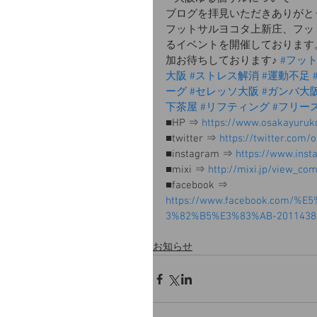
ブログを拝見いただきありがと
フットサルヨコタ上新庄、フッ
るイベントを開催しております
加お待ちしております♪ 
#フッ
大阪
#ストレス解消
#運動不足
ーグ 
#セレッソ大阪
#ガンバ大
下茶屋
#リフティング
#フリー
■HP ⇒ 
https://www.osakayuruk
■twitter ⇒ 
https://twitter.com/
■instagram ⇒ 
https://www.inst
■mixi ⇒ 
http://mixi.jp/view_c
■facebook ⇒ 
https://www.facebook.com
3%82%B5%E3%83%AB-20114388
お知らせ