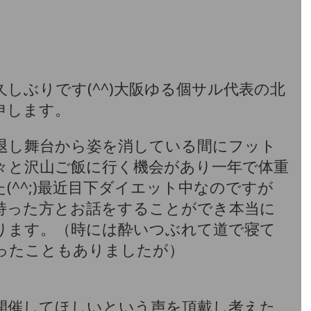
しぶりです(^^)大阪ゆる個サル代表の北
申します。
退し舞台から姿を消している間にフット
々と沢山ご飯に行く機会があり一年で体重
た(^^;)最近目下ダイエット中なのですが
持った方とお話をすることができ本当に
ります。（時には酔いつぶれて道で寝て
ったこともありましたが）
開催してほしいという声を頂戴し考えた